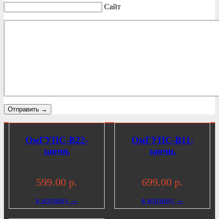
Сайт
Отправить →
ОмГУПС-В22-
ОмГУПС-В11-
заочн.
заочн.
599.00 р.
699.00 р.
в корзину →
в корзину →