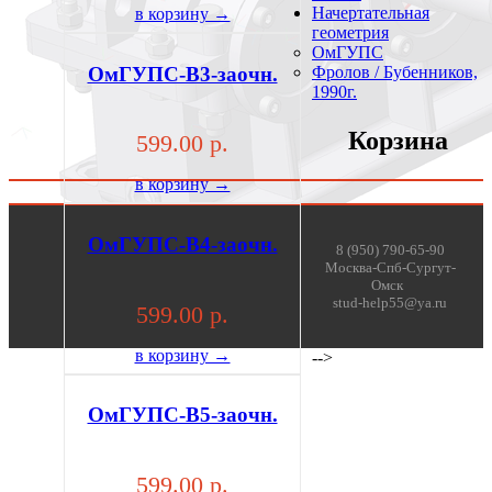
Начертательная
в корзину →
геометрия
ОмГУПС
ОмГУПС-В3-заочн.
Фролов / Бубенников,
1990г.
Корзина
599.00 р.
в корзину →
ОмГУПС-В4-заочн.
8 (950) 790-65-90
Москва-Спб-Сургут-
Омск
stud-help55@ya.ru
599.00 р.
в корзину →
-->
ОмГУПС-В5-заочн.
599.00 р.