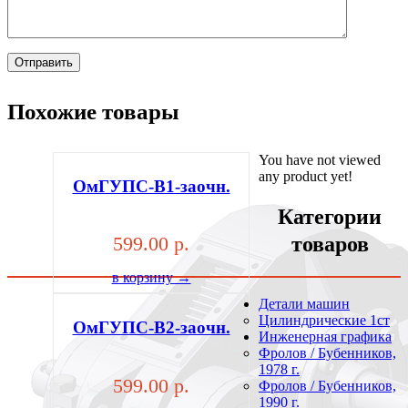
Похожие товары
You have not viewed
any product yet!
ОмГУПС-В1-заочн.
Категории
товаров
599.00 р.
в корзину →
Детали машин
Цилиндрические 1ст
ОмГУПС-В2-заочн.
Инженерная графика
Фролов / Бубенников,
1978 г.
599.00 р.
Фролов / Бубенников,
1990 г.